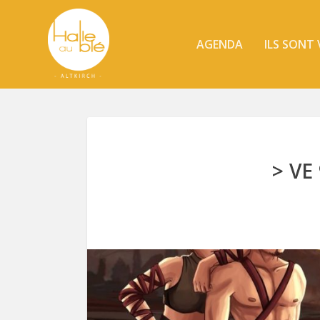
AGENDA
ILS SONT
> VE