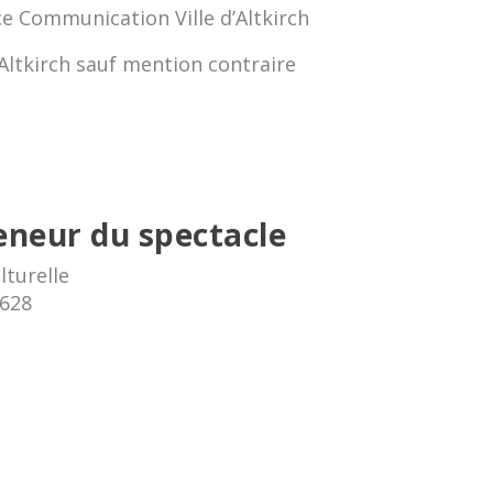
ice Communication Ville d’Altkirch
’Altkirch sauf mention contraire
eneur du spectacle
turelle
4628