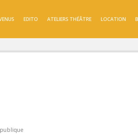
 VENUS
EDITO
ATELIERS THÉÂTRE
LOCATION
B
République