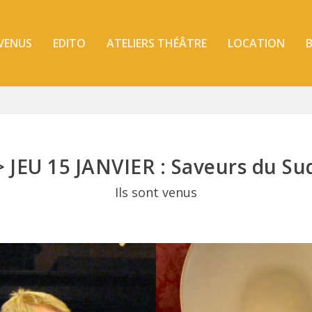
 VENUS
EDITO
ATELIERS THÉÂTRE
LOCATION
B
> JEU 15 JANVIER : Saveurs du Su
Ils sont venus